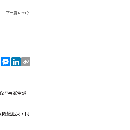
下一篇 Next 》
sApp
WeChat
Messenger
LinkedIn
名海事安全消
通報機艙起火，阿