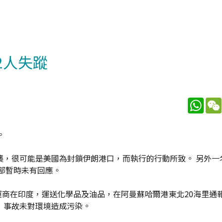
2人失蹤
What
。
襲，很可能是美國為封鎖伊朗港口，而執行的行動所致。 另外一
部暫時未有回應。
旗，營運商在印度，運送化學品及油品，在阿曼蘇哈爾港東北20海里
，事故未對環境造成污染。