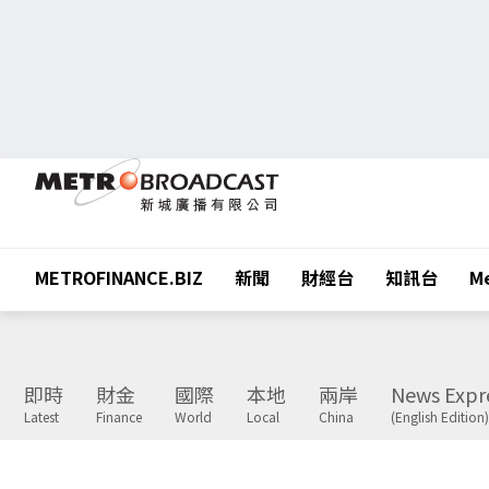
METROFINANCE.BIZ
新聞
財經台
知訊台
Me
即時
財金
國際
本地
兩岸
News Expr
Latest
Finance
World
Local
China
(English Edition)