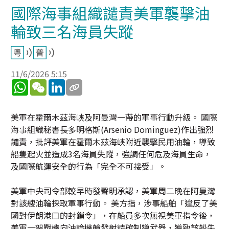
國際海事組織譴責美軍襲擊油
輪致三名海員失蹤
11/6/2026 5:15
WhatsApp
WeChat
LinkedIn
美軍在霍爾木茲海峽及阿曼灣一帶的軍事行動升級。 國際
海事組織秘書長多明格斯(Arsenio Dominguez)作出強烈
譴責，批評美軍在霍爾木茲海峽附近襲擊民用油輪，導致
船隻起火並造成3名海員失蹤，強調任何危及海員生命，
及國際航運安全的行為「完全不可接受」。
美軍中央司令部較早時發聲明承認，美軍周二晚在阿曼灣
對該艘油輪採取軍事行動。 美方指，涉事船舶「違反了美
國對伊朗港口的封鎖令」，在船員多次無視美軍指令後，
美軍一架戰機向油輪機艙發射精確制導武器，導致該船失