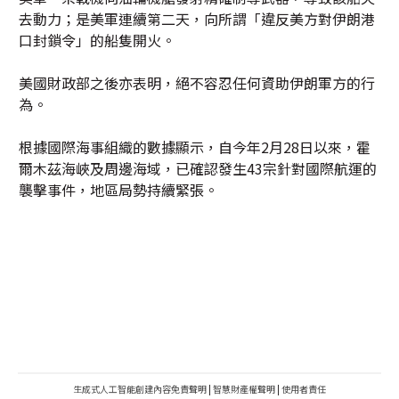
去動力；是美軍連續第二天，向所謂「違反美方對伊朗港
口封鎖令」的船隻開火。
美國財政部之後亦表明，絕不容忍任何資助伊朗軍方的行
為。
根據國際海事組織的數據顯示，自今年2月28日以來，霍
爾木茲海峽及周邊海域，已確認發生43宗針對國際航運的
襲擊事件，地區局勢持續緊張。
生成式人工智能創建內容免責聲明
|
智慧財產權聲明
|
使用者責任