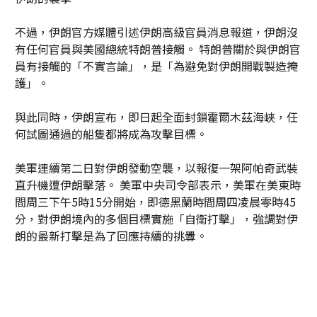
不過，伊朗官方媒體引述伊朗高級官員消息報道，伊朗沒
有任何官員與美國總統特朗普接觸。 特朗普關於與伊朗官
員有接觸的「不實言論」，是「為避免對伊朗開戰製造掩
護」。
與此同時，伊朗宣布，即日起全面封鎖霍爾木茲海峽，任
何試圖通過的船隻都將成為攻擊目標。
美軍連續第二日對伊朗發動空襲，以報復一架阿帕奇武裝
直升機遭伊朗擊落。 美軍中央司令部表示，美軍在美東時
間周三下午5時15分開始，即德黑蘭時間周四凌晨零時45
分，對伊朗境內的多個目標實施「自衛打擊」，強調對伊
朗的最新打擊是為了回應持續的挑釁。