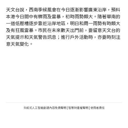
天文台說，西南季候風會在今日逐漸影響廣東沿岸，預料
本港今日間中有驟雨及雷暴，初時雨勢頗大。隨著華南的
一道低壓槽逐步靠近沿岸地區，明日和周一雨勢有時頗大
及有狂風雷暴。市民在未來數天出門前，要留意天文台的
天氣提示和天氣警告訊息；進行戶外活動時，亦要時刻注
意天氣變化。
生成式人工智能創建內容免責聲明
|
智慧財產權聲明
|
使用者責任