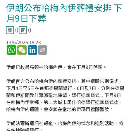
伊朗公布哈梅內伊葬禮安排 下
月9日下葬
13/6/2026 19:23
WhatsApp
WeChat
LinkedIn
伊朗已故最高領袖哈梅內伊，會在下月9日落葬。
伊朗官方公布哈梅內伊的葬禮安排，其中遺體告別儀式，
下月4日至5日在首都德黑蘭舉行，6日及7日，分別在德黑
蘭和伊斯蘭教什葉派聖地庫姆，舉行送葬儀式；下月9日
在哈梅內伊家鄉，第二大城市馬什哈德舉行送葬儀式後，
哈梅內伊的遺體，會安葬在當地的伊瑪目禮薩聖陵。
伊朗法爾斯通訊社報道，哈梅內伊的悼念和送別活動，將
在多地陸續舉行。