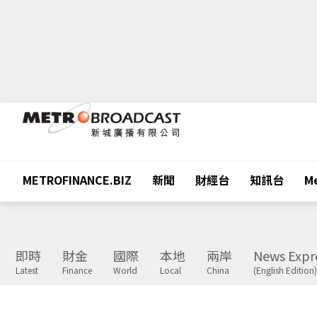
METROFINANCE.BIZ
新聞
財經台
知訊台
Me
即時
財金
國際
本地
兩岸
News Expr
Latest
Finance
World
Local
China
(English Edition)