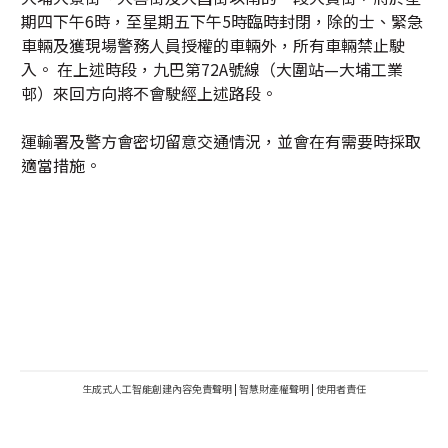
期四下午6時，至星期五下午5時臨時封閉，除的士、緊急
車輛及獲現場警務人員授權的車輛外，所有車輛禁止駛
入。 在上述時段，九巴第72A號線（大圍站—大埔工業
邨）來回方向將不會駛經上述路段。
運輸署及警方會密切留意交通情況，並會在有需要時採取
適當措施。
生成式人工智能創建內容免責聲明
|
智慧財產權聲明
|
使用者責任