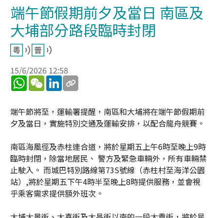
端午節假期前夕及當日 南區及
大埔部分路段臨時封閉
15/6/2026 12:58
WhatsApp
WeChat
LinkedIn
端午節將至，運輸署提醒，南區和大埔將在端午節假期前
夕及當日，實施特別交通及運輸安排，以配合龍舟競賽。
南區海風徑及赤柱連合道，將於星期五上午6時至晚上9時
臨時封閉，除當地居民、 警方及緊急車輛外，所有車輛禁
止駛入。 而城巴特別路線第73S號線（赤柱村至海洋公園
站）,將於星期五下午4時半至晚上8時提供服務，並會視
乎乘客需求提供額外班次。
大埔大景街、大喜街及大昌街以南的一段大貴街，將於星