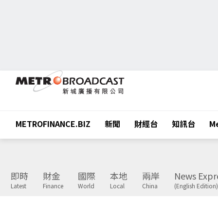
METROFINANCE.BIZ
新聞
財經台
知訊台
Me
即時
財金
國際
本地
兩岸
News Expr
Latest
Finance
World
Local
China
(English Edition)