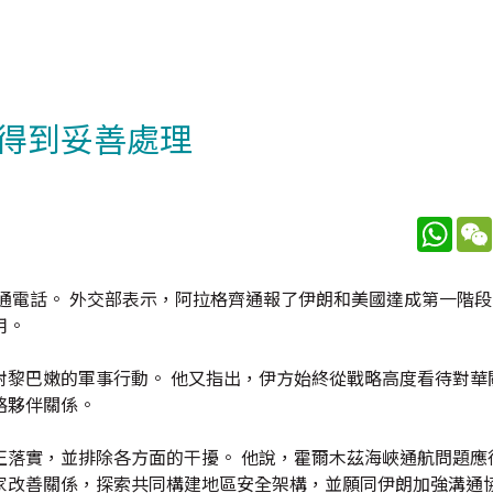
得到妥善處理
What
通電話。 外交部表示，阿拉格齊通報了伊朗和美國達成第一階
用。
對黎巴嫩的軍事行動。 他又指出，伊方始終從戰略高度看待對華
略夥伴關係。
正落實，並排除各方面的干擾。 他說，霍爾木茲海峽通航問題應
家改善關係，探索共同構建地區安全架構，並願同伊朗加強溝通