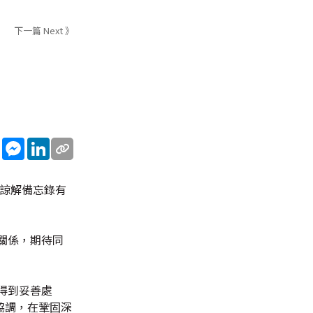
下一篇 Next 》
sApp
WeChat
Messenger
LinkedIn
段諒解備忘錄有
關係，期待同
得到妥善處
協調，在鞏固深