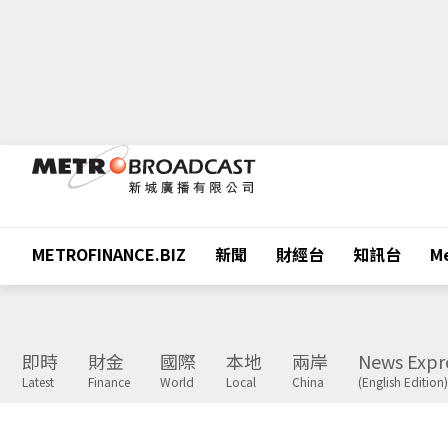
METROFINANCE.BIZ
新聞
財經台
知訊台
Me
即時
財金
國際
本地
兩岸
News Expr
Latest
Finance
World
Local
China
(English Edition)