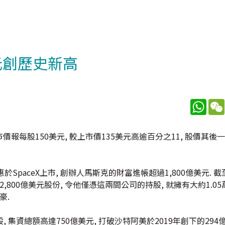
元創歷史新高
What
價報每股150美元, 較上市價135美元高逾百分之11, 股價其
SpaceX上市, 創辦人馬斯克的財富進帳超過1,800億美元. 截
的2,800億美元股份, 令他僅憑這兩間公司的持股, 就擁有大約1.
豪.
萬股, 集資總額高達750億美元, 打破沙特阿美於2019年創下的294