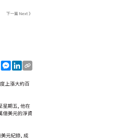
下一篇 Next 》
sApp
WeChat
Messenger
LinkedIn
後一度上漲大約百
至星期五, 他在
05萬億美元的淨資
億美元紀錄, 成