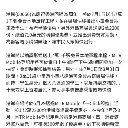
港鐵(00066)為慶祝香港回歸29周年，將於7月1日送出7萬
1千張免費本地單程車程，並在機場快綫推出小童免費乘
車及學生、長者半價優惠，另外港鐵商場會送贈2萬2200
份、總值710萬元的購物優惠券，並推出消費獎賞活動，
為顧客增添購物樂趣，讓市民大眾愉快出行。
港鐵將以抽獎形式送出7萬1千張免費本地單程車程，MTR
Mobile登記用戶可於當日上午9時至下午6時期間參加一次
抽獎，會即時獲知抽獎結果；另外，由7月1日至8月31日
期間，3至11歲小童憑小童八達通可免費乘搭機場快綫，
而持「學生身分」個人八達通的學生，以及持樂悠咭的六
十歲或以上香港居民，亦可享半價優惠乘搭機場快綫。
港鐵商場將於6月29透過MTR Mobile「一Click即搶」活
動，送出2萬2200份港鐵商場電子優惠券，在今年7月及8
月，MTR Mobile登記用戶於指定港鐵商場，單一消費滿
港幣八百元，可獲贈300元電子優惠券，於下次購物時使