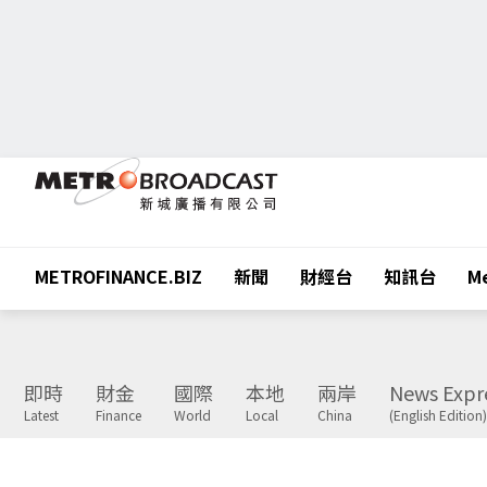
METROFINANCE.BIZ
新聞
財經台
知訊台
Me
即時
財金
國際
本地
兩岸
News Expr
Latest
Finance
World
Local
China
(English Edition)