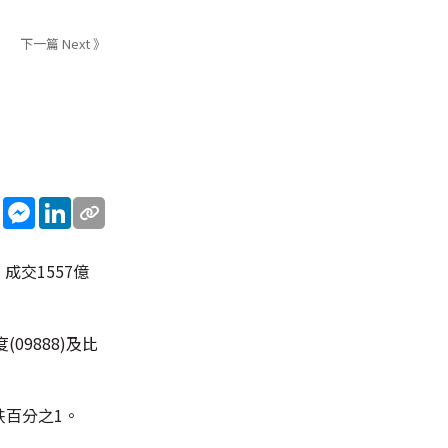
下一篇 Next 》
sApp
WeChat
Messenger
LinkedIn
成交1557億
09888)及比
)跌百分之1。