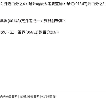
992)升近百分之4，是升幅最大兩隻藍籌，華虹(01347)升百分之
集團(00148)更升兩成一，雙雙創新高。
百分之6，五一視界(06651)跌百分之6。
建內容免責聲明
|
智慧財產權聲明
|
使用者責任