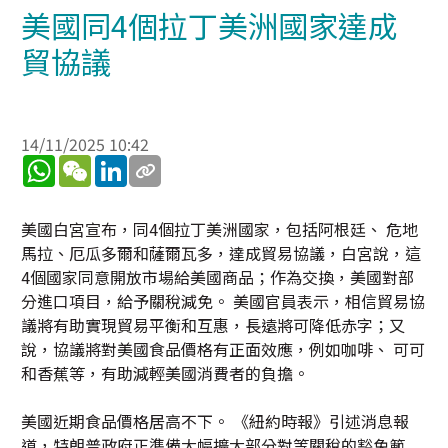
美國同4個拉丁美洲國家達成
貿協議
14/11/2025 10:42
WhatsApp
WeChat
LinkedIn
美國白宮宣布，同4個拉丁美洲國家，包括阿根廷、 危地
馬拉、厄瓜多爾和薩爾瓦多，達成貿易協議，白宮說，這
4個國家同意開放市場給美國商品；作為交換，美國對部
分進口項目，給予關稅減免。 美國官員表示，相信貿易協
議將有助實現貿易平衡和互惠，長遠將可降低赤字；又
說，協議將對美國食品價格有正面效應，例如咖啡、 可可
和香蕉等，有助減輕美國消費者的負擔。
美國近期食品價格居高不下。 《紐約時報》引述消息報
道，特朗普政府正準備大幅擴大部分對等關稅的豁免範