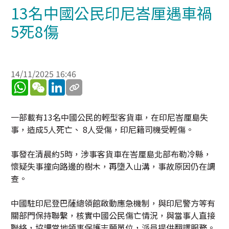
13名中國公民印尼峇厘遇車禍
5死8傷
14/11/2025 16:46
WhatsApp
WeChat
LinkedIn
一部載有13名中國公民的輕型客貨車，在印尼峇厘島失
事，造成5人死亡、 8人受傷，印尼籍司機受輕傷。
事發在清晨約5時，涉事客貨車在峇厘島北部布勒冷縣，
懷疑失事撞向路邊的樹木，再墮入山溝，事故原因仍在調
查。
中國駐印尼登巴薩總領館啟動應急機制，與印尼警方等有
關部門保持聯繫，核實中國公民傷亡情況，與當事人直接
聯絡，協調當地領事保護志願單位，派員提供翻譯服務。