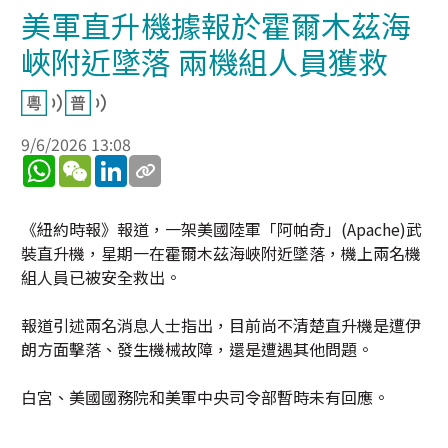
美軍直升機據報於霍爾木茲海
峽附近墜落 兩機組人員獲救
9/6/2026 13:08
WhatsApp
WeChat
LinkedIn
《紐約時報》報道，一架美國陸軍「阿帕奇」(Apache)武
裝直升機，星期一在霍爾木茲海峽附近墜落，機上兩名機
組人員已被安全救出。
報道引述兩名消息人士指出，目前尚不清楚直升機是遭伊
朗方面擊落、發生機械故障，還是遭遇其他問題。
白宮、美國國務院和美軍中央司令部暫時未有回應。