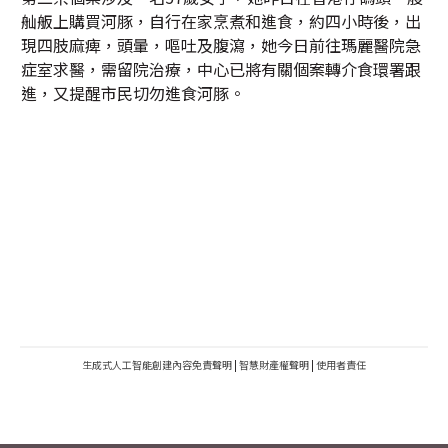
舢舨上購買河豚，自行在家烹煮和進食，約四小時後，出
現四肢麻痺，頭暈，嘔吐及腹瀉，她今日前往瑪麗醫院急
症室求醫，需留院治療，中心已將有關個案轉介食環署跟
進，又提醒市民切勿進食河豚。
生成式人工智能創建內容免責聲明
|
智慧財產權聲明
|
使用者責任