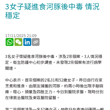
3女子疑進食河豚後中毒 情況
穩定
17/11/2025 21:09
WhatsApp
WeChat
LinkedIn
3名女子懷疑進食河豚後中毒，涉及2宗個案，3人情況穩
定，衞生防護中心初步調查，未發現2宗個案有流行病學
關連。
中心表示，首宗個案的2名31和52歲女子，昨日自行在家
烹煮和進食，由朋友捕獲的河豚，約兩小時後出現手腳麻
痺，噁心，頭暈及四肢乏力，今日到醫院求醫，現時分別
在律敦治醫院及東區醫院留醫。
第二宗個案涉及一名57歲女子，她昨日在香港仔碼頭一艘