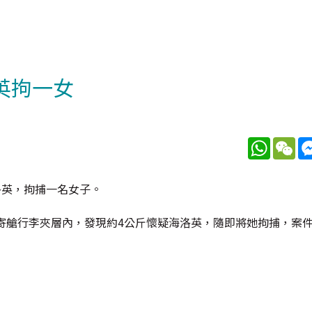
英拘一女
WhatsA
We
洛英，拘捕一名女子。
寄艙行李夾層內，發現約4公斤懷疑海洛英，隨即將她拘捕，案