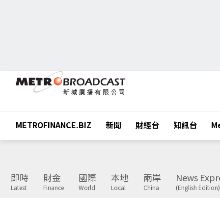
METROFINANCE.BIZ
新聞
財經台
知訊台
Me
即時
財金
國際
本地
兩岸
News Expr
Latest
Finance
World
Local
China
(English Edition)