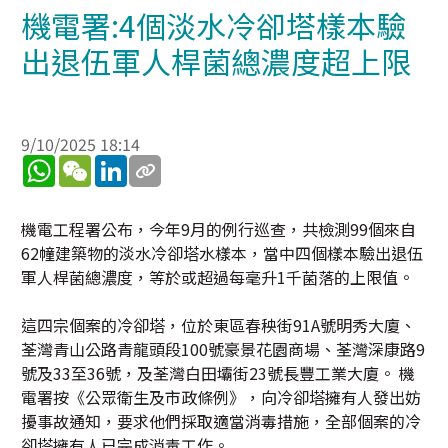
機電署:4個淡水冷卻塔樣本驗
出退伍軍人桿菌總濃度超上限
9/10/2025 18:14
WhatsApp
WeChat
LinkedIn
機電工程署公布，今年9月的例行巡查，共檢測99個來自
62幢建築物的淡水冷卻塔水樣本，當中四個樣本驗出退伍
軍人桿菌總濃度，等於或超過每毫升1千菌落的上限值。
這四宗個案的冷卻塔，位於東區春秧街91A號明秀大廈、
荃灣青山公路青龍頭段100號豪景花園商場、荃灣深康路9
號及33至36號，及荃灣白田壩街23號長豐工業大廈。 機
電署按《公眾衛生及市政條例》，向冷卻塔擁有人發出妨
擾事故通知，要求他們採取適當消毒措施，全部個案的冷
卻塔擁有人已完成消毒工作。