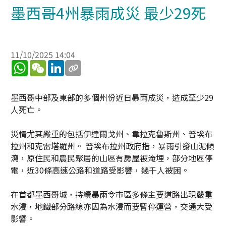
墨西哥4州暴雨成災 最少29死
11/10/2025 14:04
WhatsApp
WeChat
LinkedIn
墨西哥中部及東部的多個州份近日暴雨成災，造成至少29
人死亡。
災情尤其嚴重的包括伊達爾戈州、韋拉克魯斯州、普埃布
拉州和克雷塔羅州。 普埃布拉州政府指，暴雨引發山泥傾
瀉，原住民和農民聚居的山區有房屋被淹埋，部分地區停
電，近30條高速公路和道路受影響，幾千人被困。
在首都墨西哥城，持續暴雨令市區多條主要道路出現嚴重
水浸，地鐵部分路線亦因為水浸而要暫停運營，交通大受
影響。