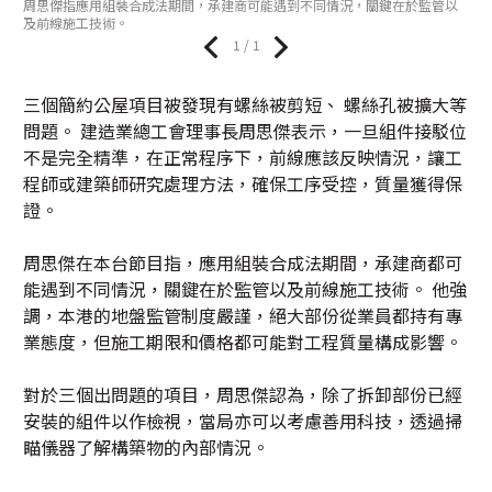
周思傑指應用組裝合成法期間，承建商可能遇到不同情況，關鍵在於監管以
及前線施工技術。
1 / 1
三個簡約公屋項目被發現有螺絲被剪短、 螺絲孔被擴大等
問題。 建造業總工會理事長周思傑表示，一旦組件接駁位
不是完全精準，在正常程序下，前線應該反映情況，讓工
程師或建築師研究處理方法，確保工序受控，質量獲得保
證。
周思傑在本台節目指，應用組裝合成法期間，承建商都可
能遇到不同情況，關鍵在於監管以及前線施工技術。 他強
調，本港的地盤監管制度嚴謹，絕大部份從業員都持有專
業態度，但施工期限和價格都可能對工程質量構成影響。
對於三個出問題的項目，周思傑認為，除了拆卸部份已經
安裝的組件以作檢視，當局亦可以考慮善用科技，透過掃
瞄儀器了解構築物的內部情況。