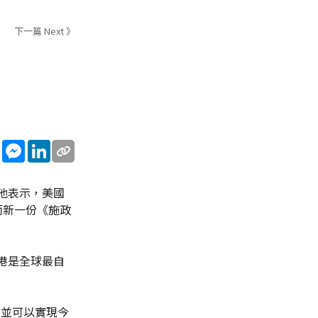
下一篇 Next 》
sApp
WeChat
Messenger
LinkedIn
他表示，美國
而新一份《施政
港是全球最自
，並可以實現今