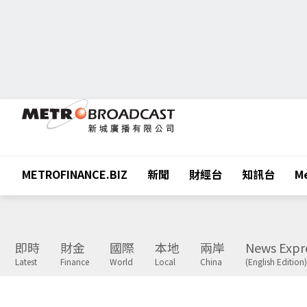
METROFINANCE.BIZ
新聞
財經台
知訊台
Me
即時
財金
國際
本地
兩岸
News Expr
Latest
Finance
World
Local
China
(English Edition)