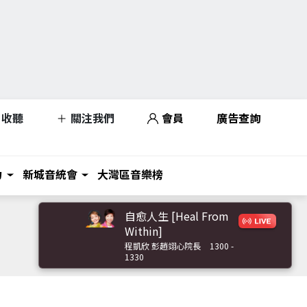
收聽
關注我們
會員
廣告查詢
力
新城音統會
大灣區音樂榜
自愈人生 [Heal From
Within]
程凱欣 彭趙翊心院長
1300 -
1330