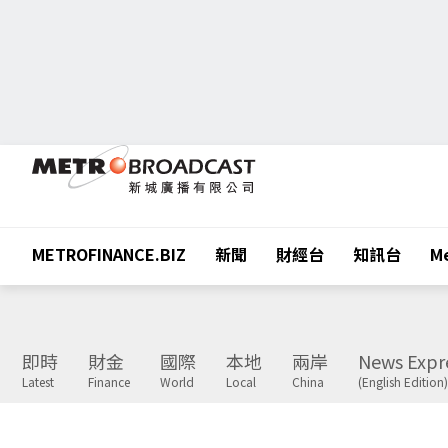
METROFINANCE.BIZ
新聞
財經台
知訊台
Me
即時
財金
國際
本地
兩岸
News Expr
Latest
Finance
World
Local
China
(English Edition)