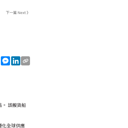
下一篇 Next 》
sApp
WeChat
Messenger
LinkedIn
。 該艘貨船
優化全球供應