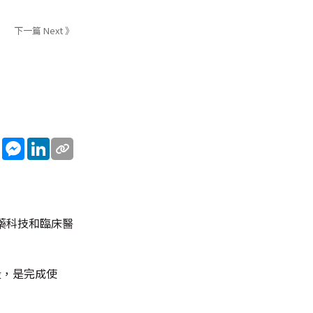
下一篇 Next 》
sApp
WeChat
Messenger
LinkedIn
藥科技和臨床醫
段，是完成使