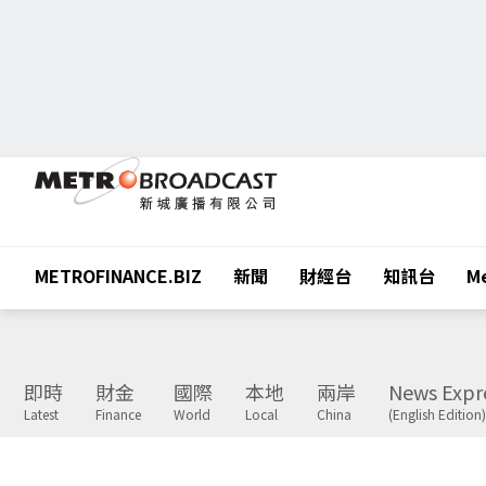
METROFINANCE.BIZ
新聞
財經台
知訊台
Me
即時
財金
國際
本地
兩岸
News Expr
Latest
Finance
World
Local
China
(English Edition)