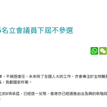
5名立會議員下屆不參選
What
專業，不競逐連任，未來除了全國人大的工作，亦會專注於生物醫
長，貢獻國家所需。
立的8項承諾，已經逐一兌現，香港亦已經邁進由治及興的新階
。