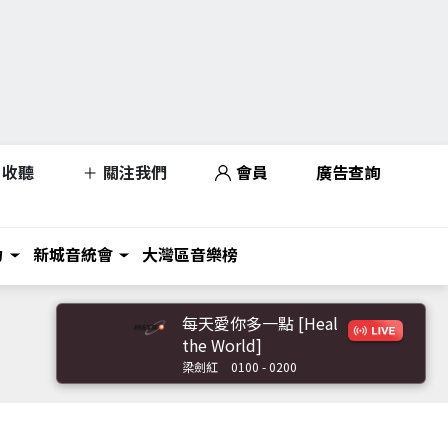
收聽
關注我們
會員
廣告查詢
力
新城音統會
大灣區音樂榜
每天愛你多一點 [Heal
the World]
梁劍紅
0100 - 0200