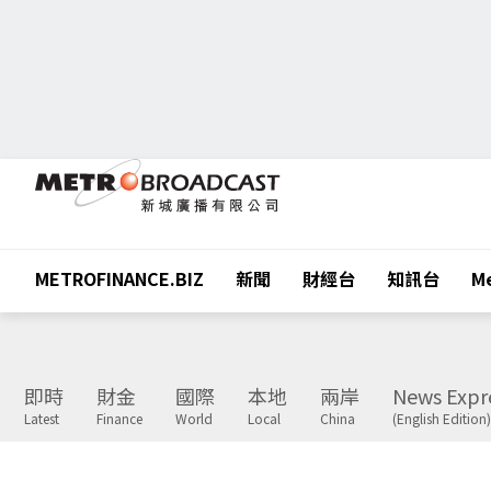
METROFINANCE.BIZ
新聞
財經台
知訊台
Me
即時
財金
國際
本地
兩岸
News Expr
Latest
Finance
World
Local
China
(English Edition)