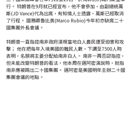
行。 特朗普在9月就已經宣布，他不會參加，由副總統萬
斯(JD Vance)代為出席，有知情人士透露，萬斯已經取消
了行程。 國務卿魯比奧(Marco Rubio)今年初亦缺席二十
國集團外長會議。
特朗普一直指控南非政府漠視當地白人農民遭受迫害和攻
擊； 他在把每年入境美國的難民人數，下調至7500人時
表明，名額將主要分配給南非白人。 南非一再否認指控，
但未能改變特朗普的看法，他本周在邁阿密演說時，就指
南非應被踢出二十國集團。 邁阿密是美國明年主辦二十國
集團會議的地點。