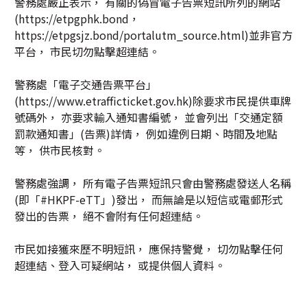
警務處嚴正表示， 有關的偽冒電子告票短訊所列的網站
(https://etpgphk.bond，
https://etpgsjz.bond/portalutm_source.html)並非官方
平台， 市民切勿點擊超連結。
警務處「電子交通告票平台」
(https://www.etrafficticket.gov.hk)除要求市民提供車牌
號碼外， 亦要求輸入通知書編號， 並會列出「交通定額
罰款通知書」(告票)詳情， 例如違例日期、時間及地點
等， 供市民核對。
警務處強調， 所有電子告票短訊只會由警務處發送人名稱
(即「#HKPF-eTT」)發出， 而無論是以短信或電郵形式
發出的告票， 絕不會附有任何超連結。
市民如接獲來歷不明短訊， 應保持警覺， 切勿點擊任何
超連結、登入可疑網站， 或提供個人資料。