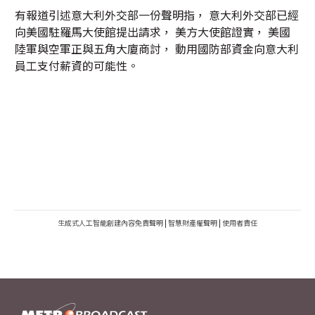
有報道引述意大利外交部一份聲明指， 意大利外交部已經
向美國駐羅馬大使館提出請求， 美方大使館證實， 美國
陸軍與空軍正與五角大廈商討， 動用國防部資金向意大利
員工支付薪資的可能性。
生成式人工智能創建內容免責聲明
|
智慧財產權聲明
|
使用者責任