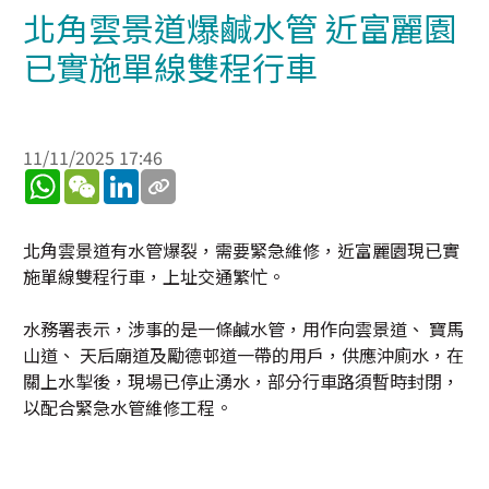
北角雲景道爆鹹水管 近富麗園
已實施單線雙程行車
11/11/2025 17:46
WhatsApp
WeChat
LinkedIn
北角雲景道有水管爆裂，需要緊急維修，近富麗園現已實
施單線雙程行車，上址交通繁忙。
水務署表示，涉事的是一條鹹水管，用作向雲景道、 寶馬
山道、 天后廟道及勵德邨道一帶的用戶，供應沖廁水，在
關上水掣後，現場已停止湧水，部分行車路須暫時封閉，
以配合緊急水管維修工程。