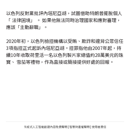
以色列反對黨批評內塔尼亞胡，試圖借助特朗普擺脫個人
「 法律困境」 。 如果他無法同時治理國家和應對審理，
應該「主動辭職」。
2020年初，以色列檢控機構以受賄、欺詐和違背公眾信任
3項指控正式起訴內塔尼亞胡。控罪指他由2007年起，持
續10年收取荷里活一名以色列製片家總值約28萬美元的珠
寶、 雪茄等禮物，作為直接或簡接提供好處的回報。
生成式人工智能創建內容免責聲明
|
智慧財產權聲明
|
使用者責任