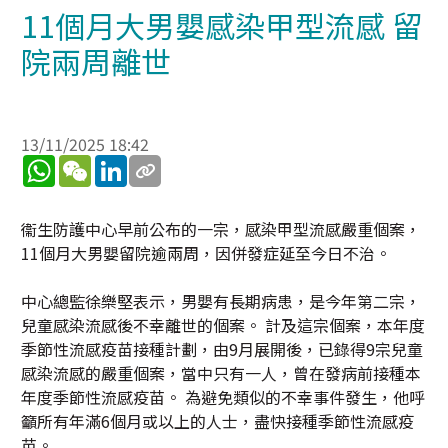
11個月大男嬰感染甲型流感 留
院兩周離世
13/11/2025 18:42
WhatsApp
WeChat
LinkedIn
衞生防護中心早前公布的一宗，感染甲型流感嚴重個案，
11個月大男嬰留院逾兩周，因併發症延至今日不治。
中心總監徐樂堅表示，男嬰有長期病患，是今年第二宗，
兒童感染流感後不幸離世的個案。 計及這宗個案，本年度
季節性流感疫苗接種計劃，由9月展開後，已錄得9宗兒童
感染流感的嚴重個案，當中只有一人，曾在發病前接種本
年度季節性流感疫苗。 為避免類似的不幸事件發生，他呼
籲所有年滿6個月或以上的人士，盡快接種季節性流感疫
苗。