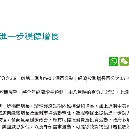
進一步穩健增長
What
之3.8，較第二季加快0.7個百分點；經濟按季增長百分之0.7
短期展望，將全年經濟增長預測，由八月時的百分之2至3，上調至
進一步穩健增長，環球經濟短期內維持溫和增長，加上近期中美
旅遊業繼續增長及金融市場活動暢旺，為服務輸出提供進一步動
恢復，營商氣氛穩步改善，應有助提振消費及投資活動，政府多
、美國減息步伐，以及外部需求波動，可能導致貨物出口增長放