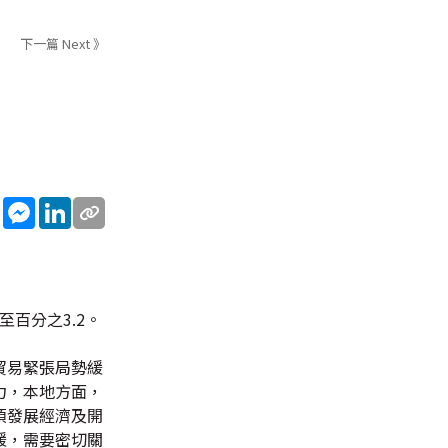
下一篇 Next 》
sApp
WeChat
Messenger
LinkedIn
。
百分之3.2。
貿易緊張局勢緩
力，本地方面，
項發展經濟及開
緩，需要密切關