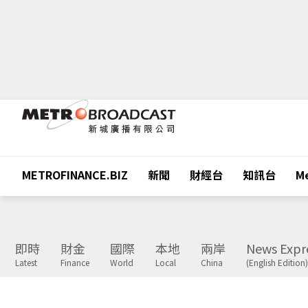
METROFINANCE.BIZ
新聞
財經台
知訊台
Me
即時
財金
國際
本地
兩岸
News Expr
Latest
Finance
World
Local
China
(English Edition)