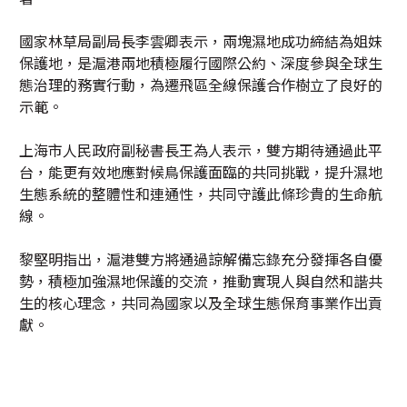
國家林草局副局長李雲卿表示，兩塊濕地成功締結為姐妹
保護地，是滬港兩地積極履行國際公約、深度參與全球生
態治理的務實行動，為遷飛區全線保護合作樹立了良好的
示範。
上海市人民政府副秘書長王為人表示，雙方期待通過此平
台，能更有效地應對候鳥保護面臨的共同挑戰，提升濕地
生態系統的整體性和連通性，共同守護此條珍貴的生命航
線。
黎堅明指出，滬港雙方將通過諒解備忘錄充分發揮各自優
勢，積極加強濕地保護的交流，推動實現人與自然和諧共
生的核心理念，共同為國家以及全球生態保育事業作出貢
獻。