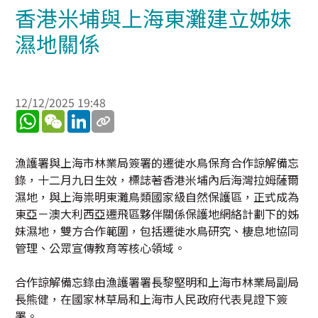
香港米埔與上海東灘建立姊妹
濕地關係
12/12/2025 19:48
WhatsApp
WeChat
LinkedIn
漁護署與上海市林業局簽署的遷徙水鳥保育合作諒解備忘
錄，十二月九日生效，標誌著香港米埔內后海灣拉姆薩爾
濕地，與上海祟明東灘鳥類國家級自然保護區，正式成為
東亞－澳大利西亞遷飛區夥伴關係保護地網絡計劃下的姊
妹濕地，雙方合作範圍，包括遷徙水鳥研究、棲息地協同
管理、公眾宣傳教育等核心領域。
合作諒解備忘錄由漁護署署長黎堅明和上海市林業局副局
長熊健，在國家林草局和上海市人民政府代表見證下簽
署。