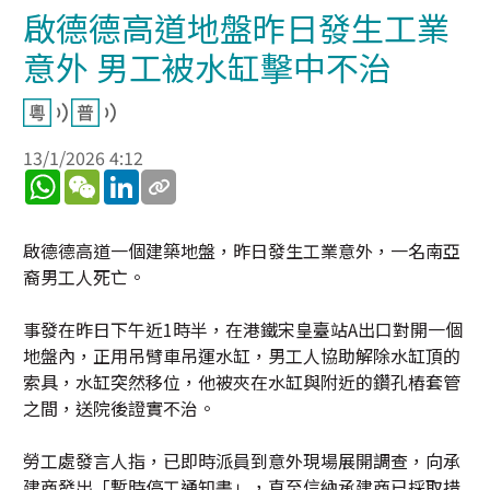
啟德德高道地盤昨日發生工業
意外 男工被水缸擊中不治
13/1/2026 4:12
WhatsApp
WeChat
LinkedIn
啟德德高道一個建築地盤，昨日發生工業意外，一名南亞
裔男工人死亡。
事發在昨日下午近1時半，在港鐵宋皇臺站A出口對開一個
地盤內，正用吊臂車吊運水缸，男工人協助解除水缸頂的
索具，水缸突然移位，他被夾在水缸與附近的鑽孔樁套管
之間，送院後證實不治。
勞工處發言人指，已即時派員到意外現場展開調查，向承
建商發出「暫時停工通知書」，直至信納承建商已採取措