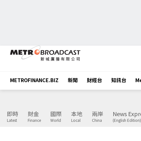
METROFINANCE.BIZ
新聞
財經台
知訊台
Me
即時
財金
國際
本地
兩岸
News Expr
Latest
Finance
World
Local
China
(English Edition)