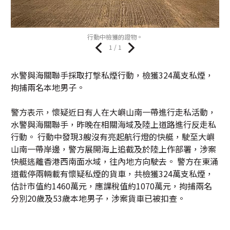
行動中檢獲的證物。
1 / 1
水警與海關聯手採取打撃私煙行動，檢獲324萬支私煙，
拘捕兩名本地男子。
警方表示，懷疑近日有人在大嶼山南一帶進行走私活動，
水警與海關聯手，昨晚在相關海域及陸上道路進行反走私
行動。 行動中發現3艘沒有亮起航行燈的快艇，駛至大嶼
山南一帶岸邊，警方展開海上追截及於陸上作部署，涉案
快艇逃離香港西南面水域，往內地方向駛去。 警方在東涌
道截停兩輛載有懷疑私煙的貨車，共檢獲324萬支私煙，
估計市值約1460萬元，應課稅值約1070萬元，拘捕兩名
分別20歲及53歲本地男子，涉案貨車已被扣查。