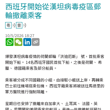
西班牙開始從漢坦病毒疫區郵
輪撤離乘客
10/5/2026 18:27
WhatsApp
WeChat
LinkedIn
爆發漢坦病毒疫情的荷蘭郵輪「洪迪厄斯」 號，首批乘客
開始下船。 14名西班牙國民首批下船，之後是荷蘭、 希
臘、 德國籍乘客及部分船員。
乘客被分成不同國籍的小組，由接駁小艇送上岸，再轉乘
巴士前往機場搭乘包機。 西班牙籍乘客將被送往馬德里的
軍方醫院進行強制隔離。
星期日也安排了撤離來自加拿大、 土耳其、 法國、英
國、 愛爾蘭和美國乘客的航班。 最後一批撤離航班預計