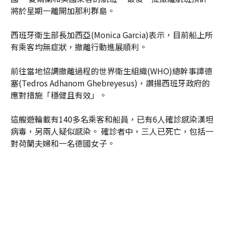
將於星期一離開加那利群島。
西班牙衛生部長加西亞(Monica Garcia)表示，目前船上所
有乘客均無症狀，撤離行動進展順利。
前往當地協調撤離過程的世界衛生組織(WHO)總幹事譚德
塞(Tedros Adhanom Ghebreyesus)，讚揚西班牙政府的
應對措施「穩健且有效」。
這艘遊輪載有140多名乘客和船員，已有6人確診感染漢坦
病毒，另兩人疑似感染。 確診者中，三人已死亡，包括一
對荷蘭夫婦和一名德國女子。