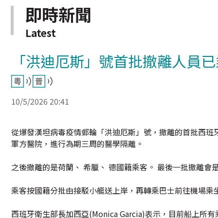
即時新聞
Latest
「洪迪厄斯」號首批撤離人員已
10/5/2026 20:41
從爆發漢坦病毒疫情郵輪「洪迪厄斯」號，撤離的首批西班
軍方醫院，進行為期三周的醫學隔離。
之後撤離的是荷蘭、 希臘、 德國籍乘客。 最後一批撤離
乘客按國籍分批由接駁小艇送上岸，再轉乘巴士前往機場乘
西班牙衛生部長加西亞(Monica Garcia)表示，目前船