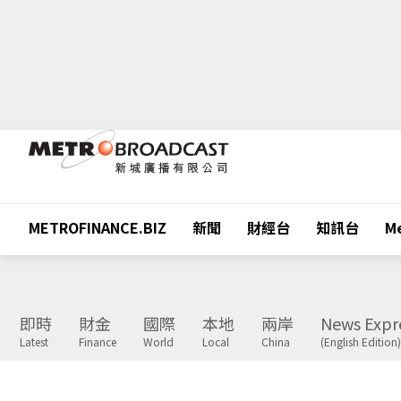
METROFINANCE.BIZ
新聞
財經台
知訊台
Me
即時
財金
國際
本地
兩岸
News Expr
Latest
Finance
World
Local
China
(English Edition)