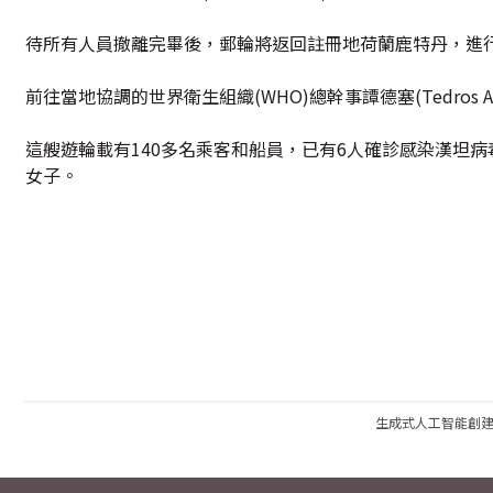
待所有人員撤離完畢後，郵輪將返回註冊地荷蘭鹿特丹，進
前往當地協調的世界衛生組織(WHO)總幹事譚德塞(Tedros A
這艘遊輪載有140多名乘客和船員，已有6人確診感染漢坦
女子。
生成式人工智能創