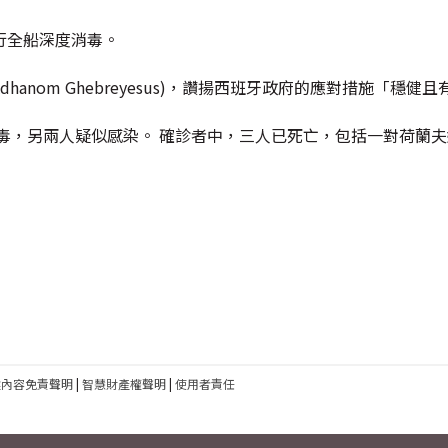
行全船深度消毒。
dhanom Ghebreyesus)，讚揚西班牙政府的應對措施「穩健
病毒，另兩人疑似感染。 確診者中，三人已死亡，包括一對荷蘭
建內容免責聲明
|
智慧財產權聲明
|
使用者責任