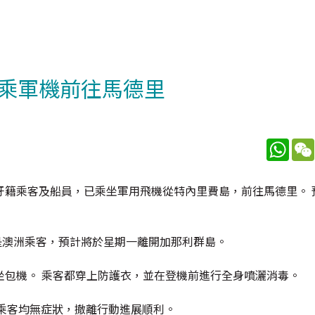
乘軍機前往馬德里
What
牙籍乘客及船員，已乘坐軍用飛機從特內里費島，前往馬德里。 
會是澳洲乘客，預計將於星期一離開加那利群島。
坐包機。 乘客都穿上防護衣，並在登機前進行全身噴灑消毒。
上所有乘客均無症狀，撤離行動進展順利。