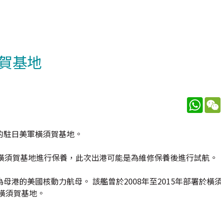
賀基地
What
的駐日美軍橫須賀基地。
回橫須賀基地進行保養，此次出港可能是為維修保養後進行試航。
港的美國核動力航母。 該艦曾於2008年至2015年部署於橫
橫須賀基地。