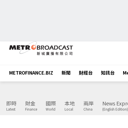
METROFINANCE.BIZ
新聞
財經台
知訊台
Me
即時
財金
國際
本地
兩岸
News Expr
Latest
Finance
World
Local
China
(English Edition)