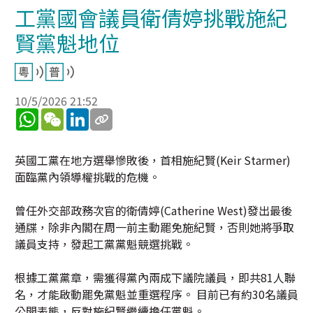
工黨國會議員衛倩婷挑戰施紀
賢黨魁地位
10/5/2026 21:52
WhatsApp
WeChat
LinkedIn
英國工黨在地方選舉慘敗後，首相施紀賢(Keir Starmer)
面臨黨內領導權挑戰的危機。
曾任外交部政務次官的衛倩婷(Catherine West)發出最後
通牒，除非內閣在周一前主動罷免施紀賢，否則她將爭取
議員支持，發起工黨黨魁競選挑戰。
根據工黨黨章，需獲得黨內兩成下議院議員，即共81人聯
名，才能啟動罷免黨魁並重選程序。 目前已有約30名議員
公開表態，反對施紀賢繼續擔任黨魁。