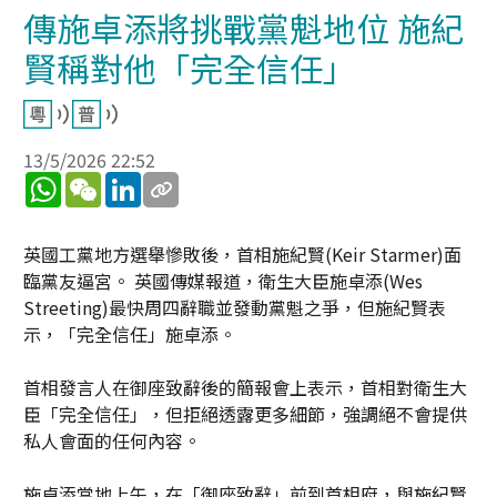
傳施卓添將挑戰黨魁地位 施紀
賢稱對他「完全信任」
13/5/2026 22:52
WhatsApp
WeChat
LinkedIn
英國工黨地方選舉慘敗後，首相施紀賢(Keir Starmer)面
臨黨友逼宮。 英國傳媒報道，衛生大臣施卓添(Wes
Streeting)最快周四辭職並發動黨魁之爭，但施紀賢表
示，「完全信任」施卓添。
首相發言人在御座致辭後的簡報會上表示，首相對衛生大
臣「完全信任」，但拒絕透露更多細節，強調絕不會提供
私人會面的任何內容。
施卓添當地上午，在「御座致辭」前到首相府，與施紀賢