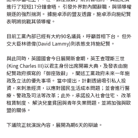
進行了短短17分鐘會晤。 引發外界對內閣辭職，與領導權
競逐的強烈揣測。 據施卓添的盟友透露，施卓添向施紀賢
表明將挑戰其領導權。
目前工黨內部已經有大約90名議員，呼籲首相下台。 但外
交大臣林德偉(David Lammy)則表態支持施紀賢。
與此同時，英國國會今日展開新會期，英王查理斯三世
(King Charles III)以君主身份出席開幕大典，及發表由施
紀賢政府撰寫的「御座致辭」，闡述工黨政府未來一年施
政及立法的優先事項。 當中提出，計劃透過吸引私人投
資，來刺激經濟，以應對國民生活成本問題；並會進行醫
療、警政及司法等改革；此外，承諾投入社會住宅、 改革
租賃制度、 解決兒童貧困與青年失業問題，並將加強與歐
盟的關係。
下議院正就演說內容，展開為期6天的辯論。