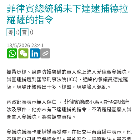
菲律賓總統稱未下達逮捕德拉
羅薩的指令
13/5/2026 23:41
WhatsApp
WeChat
LinkedIn
攜帶步槍、身穿防護裝備的軍人晚上進入菲律賓參議院，
試圖逮捕遭到國際刑事法院(ICC)，通緝的參議員德拉羅
薩，現場連續傳出十多下槍聲，現場陷入混亂。
內政部長表示無人傷亡 。 菲律賓總統小馬可斯否認政府
涉及事件，他亦未有下達逮捕的指令，不清楚是甚麼人試
圖闖入參議院，將會調查真相。
參議院議長卡耶塔諾事發時，在社交平台直播中表示，他
不確定自己能否保護內部人員的安全，呼籲執法人員不要