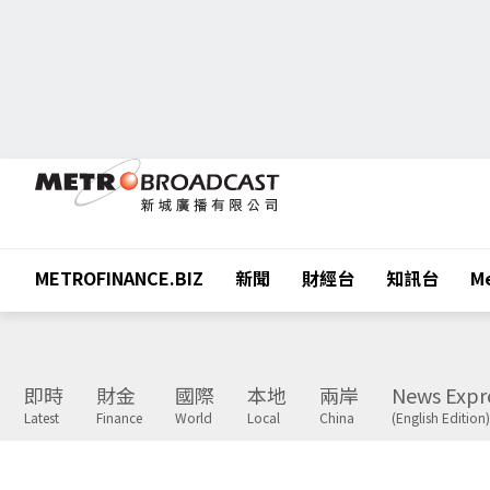
METROFINANCE.BIZ
新聞
財經台
知訊台
Me
即時
財金
國際
本地
兩岸
News Expr
Latest
Finance
World
Local
China
(English Edition)