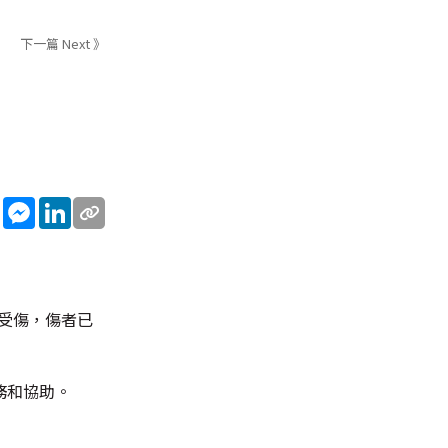
下一篇 Next 》
sApp
WeChat
Messenger
LinkedIn
受傷，傷者已
務和協助。