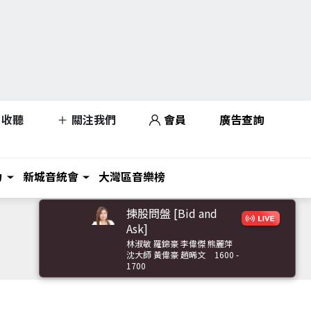
收聽
關注我們
會員
廣告查詢
力
新城音統會
大灣區音樂榜
揀股問盤 [Bid and
Ask]
林淑敏 羅錦豪 李偉傑 熊麗萍
沈大師 黃偉豪 趙晞文
1600 -
1700