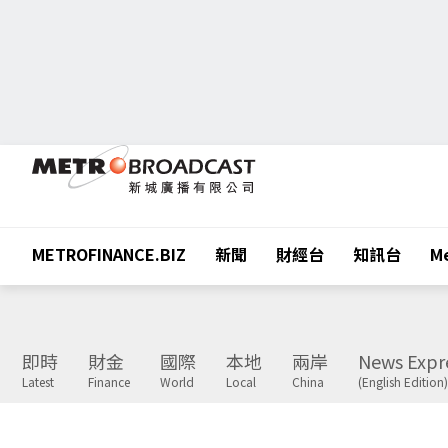
METROFINANCE.BIZ
新聞
財經台
知訊台
Me
即時
財金
國際
本地
兩岸
News Expr
Latest
Finance
World
Local
China
(English Edition)