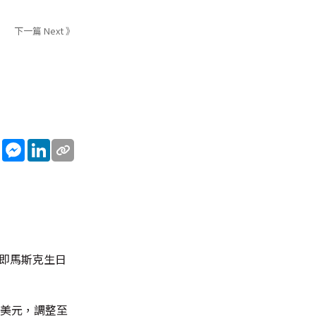
下一篇 Next 》
sApp
WeChat
Messenger
LinkedIn
、即馬斯克生日
9美元，調整至