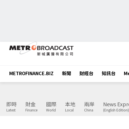
METROFINANCE.BIZ
新聞
財經台
知訊台
Me
即時
財金
國際
本地
兩岸
News Expr
Latest
Finance
World
Local
China
(English Edition)