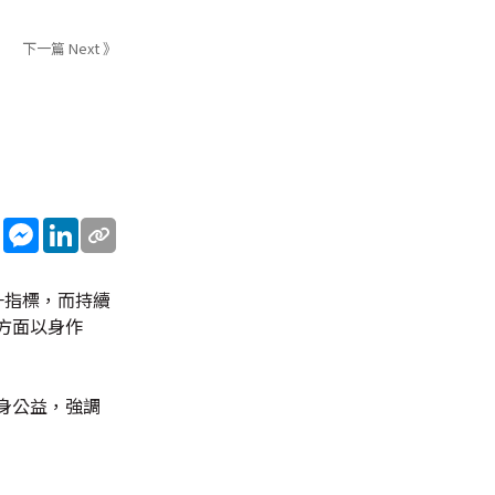
下一篇 Next 》
sApp
WeChat
Messenger
LinkedIn
一指標，而持續
方面以身作
身公益，強調