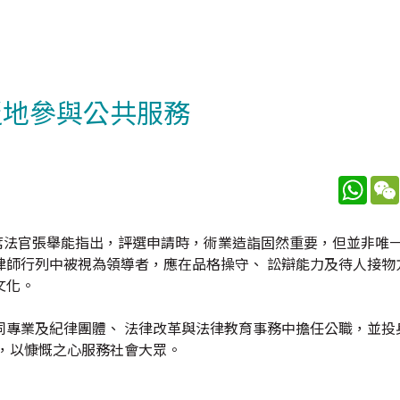
泛地參與公共服務
What
席法官張舉能指出，評選申請時，術業造詣固然重要，但並非唯
律師行列中被視為領導者，應在品格操守、 訟辯能力及待人接物
文化。
同專業及紀律團體、 法律改革與法律教育事務中擔任公職，並投
，以慷慨之心服務社會大眾。