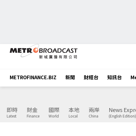
METROFINANCE.BIZ
新聞
財經台
知訊台
Me
即時
財金
國際
本地
兩岸
News Expr
Latest
Finance
World
Local
China
(English Edition)