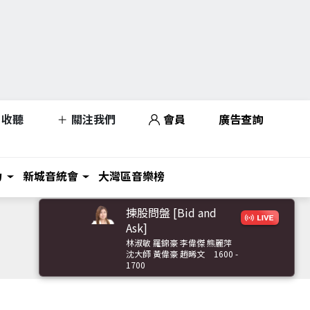
收聽
關注我們
會員
廣告查詢
力
新城音統會
大灣區音樂榜
揀股問盤 [Bid and
Ask]
林淑敏 羅錦豪 李偉傑 熊麗萍
沈大師 黃偉豪 趙晞文
1600 -
1700