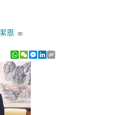
潔恩
WhatsApp
WeChat
Messenger
LinkedIn