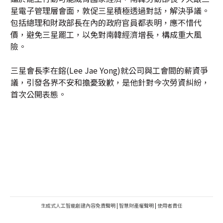
星電子管理層會面，敦促三星積極透過對話，解決爭議。
包括總理和財政部長在內的政府官員都表明，應不惜代
價，避免三星罷工，以免對南韓經濟增長，構成重大風
險。
三星會長李在鎔(Lee Jae Yong)就公司與工會間的薪資爭
議，引發各界不安和擔憂致歉，是他針對今次勞資糾紛，
首次公開表態。
生成式人工智能創建內容免責聲明
|
智慧財產權聲明
|
使用者責任