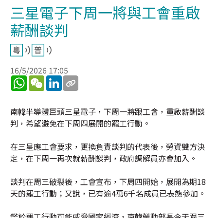
三星電子下周一將與工會重啟
薪酬談判
16/5/2026 17:05
WhatsApp
WeChat
LinkedIn
南韓半導體巨頭三星電子，下周一將跟工會，重啟薪酬談
判，希望避免在下周四展開的罷工行動。
在三星應工會要求，更換負責談判的代表後，勞資雙方決
定，在下周一再次就薪酬談判，政府調解員亦會加入。
談判在周三破裂後，工會宣布，下周四開始，展開為期18
天的罷工行動；又說，已有逾4萬6千名成員已表態參加。
鑑於罷工行動可能威脅國家經濟，南韓勞動部長今天跟三