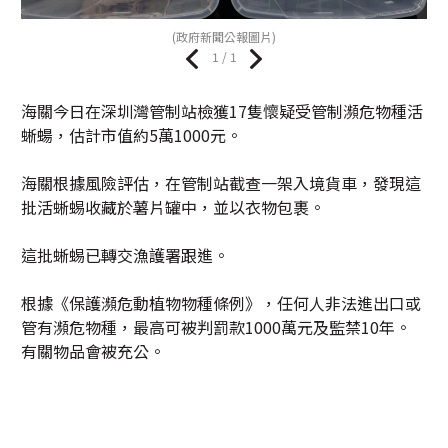
(政府新聞公報圖片)
1 / 1
海關今日在深圳灣管制站檢獲17隻懷疑受管制瀕危物種活
蜥蝪，估計市值約5萬1000元。
海關根據風險評估，在管制站截查一架入境貨車，發現這
批活蜥蜴收藏於薯片罐中，並以衣物包裹。
這批蜥蜴已轉交漁護署跟進。
根據《保護瀕危動植物物種條例》，任何人非法進出口或
管有瀕危物種，最高可被判罰款1000萬元及監禁10年。
有關物品會被充公。