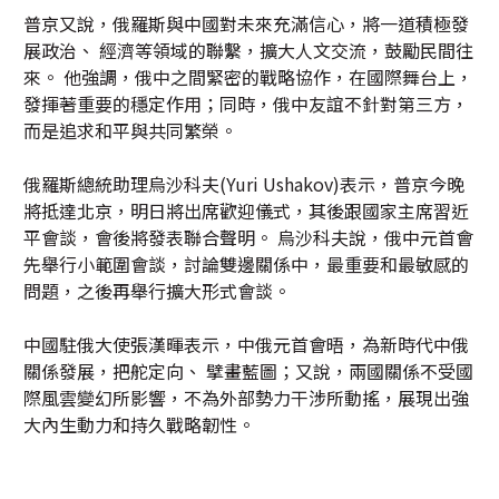
普京又說，俄羅斯與中國對未來充滿信心，將一道積極發
展政治、 經濟等領域的聯繫，擴大人文交流，鼓勵民間往
來。 他強調，俄中之間緊密的戰略協作，在國際舞台上，
發揮著重要的穩定作用；同時，俄中友誼不針對第三方，
而是追求和平與共同繁榮。
俄羅斯總統助理烏沙科夫(Yuri Ushakov)表示，普京今晚
將抵達北京，明日將出席歡迎儀式，其後跟國家主席習近
平會談，會後將發表聯合聲明。 烏沙科夫說，俄中元首會
先舉行小範圍會談，討論雙邊關係中，最重要和最敏感的
問題，之後再舉行擴大形式會談。
中國駐俄大使張漢暉表示，中俄元首會晤，為新時代中俄
關係發展，把舵定向、 擘畫藍圖；又說，兩國關係不受國
際風雲變幻所影響，不為外部勢力干涉所動搖，展現出強
大內生動力和持久戰略韌性。