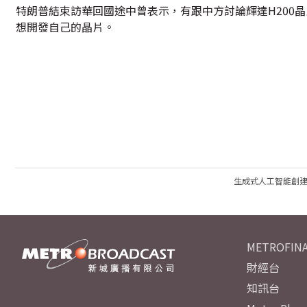
特朗普結束訪華回國途中曾表示，有跟中方討論輝達H200晶
想開發自己的晶片。
生成式人工智能創
METROFINA
財經台
知訊台