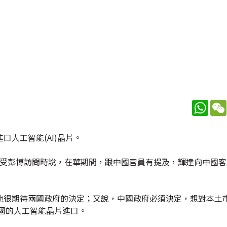
What
人工智能(AI)晶片。
仁勳，接受彭博訪問時說，在華期間，跟中國官員有提及，輝達向中國客
他很期待兩國政府的決定；又說，中國政府必須決定，想對本土
國的人工智能晶片進口。