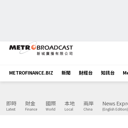
METROFINANCE.BIZ
新聞
財經台
知訊台
Me
即時
財金
國際
本地
兩岸
News Expr
Latest
Finance
World
Local
China
(English Edition)