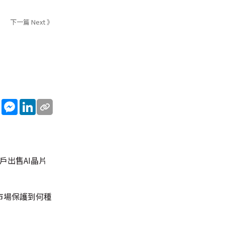
下一篇 Next 》
sApp
WeChat
Messenger
LinkedIn
戶出售AI晶片
市場保護到何種