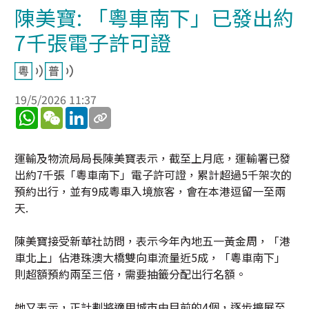
陳美寶: 「粵車南下」已發出約
7千張電子許可證
19/5/2026 11:37
WhatsApp
WeChat
LinkedIn
運輸及物流局局長陳美寶表示，截至上月底，運輸署已發
出約7千張「粵車南下」電子許可證，累計超過5千架次的
預約出行，並有9成粵車入境旅客，會在本港逗留一至兩
天.
陳美寶接受新華社訪問，表示今年內地五一黃金周，「港
車北上」佔港珠澳大橋雙向車流量近5成，「粵車南下」
則超額預約兩至三倍，需要抽籤分配出行名額。
她又表示，正計劃將適用城市由目前的4個，逐步擴展至