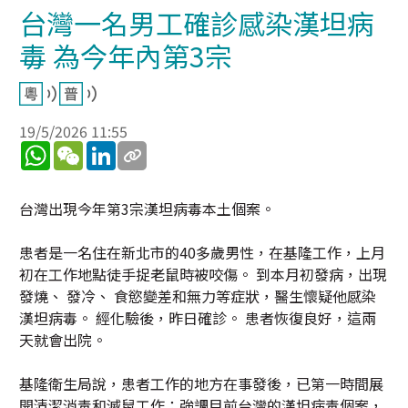
台灣一名男工確診感染漢坦病
毒 為今年內第3宗
19/5/2026 11:55
WhatsApp
WeChat
LinkedIn
台灣出現今年第3宗漢坦病毒本土個案。
患者是一名住在新北市的40多歲男性，在基隆工作，上月
初在工作地點徒手捉老鼠時被咬傷。 到本月初發病，出現
發燒、 發冷、 食慾變差和無力等症狀，醫生懷疑他感染
漢坦病毒。 經化驗後，昨日確診。 患者恢復良好，這兩
天就會出院。
基隆衛生局說，患者工作的地方在事發後，已第一時間展
開清潔消毒和滅鼠工作；強調目前台灣的漢坦病毒個案，